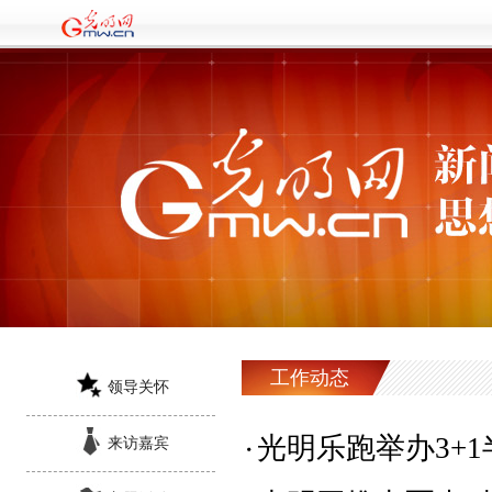
工作动态
领导关怀
光明乐跑举办3+
来访嘉宾