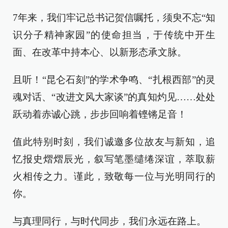
7年来，我们牢记总书记贺信嘱托，须臾不忘“知
识分子精神家园”的使命担当，于传统中开生
面、在改革中持本心、以新形态承文脉。
且听！“昆仑石刻”的学术争鸣、“扎根西部”的灵
魂对话、“改进文风大家谈”的真知灼见……处处
跃动着赤诚心跳，步步回响着铿锵足音！
值此特别时刻，我们诚邀多位故友与新知，追
忆报史熠熠辰光，叙写笔墨缱绻深谊，萃取薪
火相传之力。谨此，致敬每一位与光明同行的
你。
与真理同行，与时代同步，我们永远在路上。