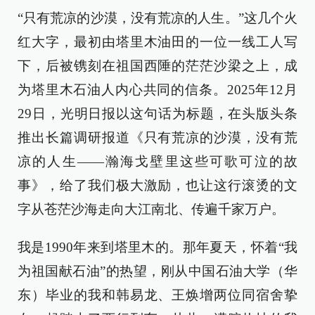
“只有荒凉的沙漠，没有荒凉的人生。”这几个火
红大字，最初由塔里木油田的一位一线工人写
下，后被镌刻在祖国西陲的茫茫沙梁之上，成
为塔里木石油人内心共同的信条。2025年12月
29日，光明日报以这句话为标题，在头版头条
推出长篇调研报道《只有荒凉的沙漠，没有荒
凉的人生——瀚海戈壁里这些可歌可泣的故
事》，给了我们极大激励，也让这行滚烫的文
字从苍茫沙海走向大江南北、传遍千家万户。
我是1990年来到塔里木的。那年夏天，怀着“我
为祖国献石油”的热望，刚从中国石油大学（华
东）毕业的我和韩易龙、王焕增两位同宿舍挚