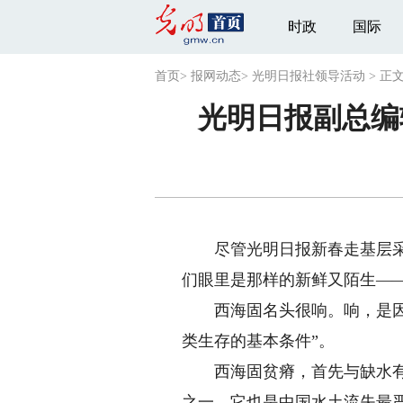
时政
国际
首页
>
报网动态
>
光明日报社领导活动
>
正
光明日报副总编
尽管光明日报新春走基层采访
们眼里是那样的新鲜又陌生—
西海固名头很响。响，是因为
类生存的基本条件”。
西海固贫瘠，首先与缺水有关
之一。它也是中国水土流失最