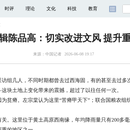
时评
理论
文化
科技
教育
文
辑陈品高：切实改进文风 提升
来源：
中国记者
2026-06-08 19:17
组几人，不同时期都曾去过西海固，有的甚至去过多次
—这块土地上变化带来的震撼，超过了以往任何一次。
贫瘠。左宗棠认为这里“苦瘠甲天下”；联合国粮农组织
。这里位于黄土高原西南缘，年均降雨量只有200多毫
严重的地区之一。