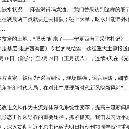
水状况：“麻雀渴得喝煤油。”我们曾采访到这样的细
往往凌晨两三点就要赶去排队；碰上大旱，吃水只能靠外
……
的土地，“肥沃”起来了——宁夏西海固采访札记》。这篇
春走基层·走进西海固》专栏的总结篇。这组重大主题报道
月16日（除夕）至2月24日（正月初八），连续9天在《
肯定，被认为“采写到位，现场感强，语言活泼，细节
角折射时代大局，在对比中展现新时代新风貌新风尚”，
进文风作为主流媒体深化系统性变革，提高主流新闻舆
识形态工作领导权的重要途径，抓紧抓实。我们以习近平
循，深入贯彻习近平总书记致光明日报创刊70周年贺信重