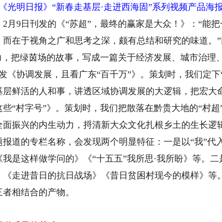
《光明日报》“新春走基层·走进西海固”系列视频产品海
月9日刊发的《“苏超”，最终的赢家是大众！》：“能把
，而在于视角之广和思考之深，颇有总结和研究的味道。
争力，把绿茵场的故事，写成一篇关于经济发展、城市治理
《协调发展，且看广东“百千万”》。策划时，我们定下
基层鲜活的人和事，讲透区域协调发展的大逻辑，把宏大
村字号”》。策划时，我们把散落在黔贵大地的“村超”“村
全面振兴的内生动力，捋清新大众文化扎根乡土的生长逻
道的专栏名称，会发现两个明显特征：一是以“我”代
我是这样做学问的》《“十五五”我所思·我所盼》等。
》《走进昔日的抗日战场》《昔日贫困村现今的模样》等
三者相结合的产物。