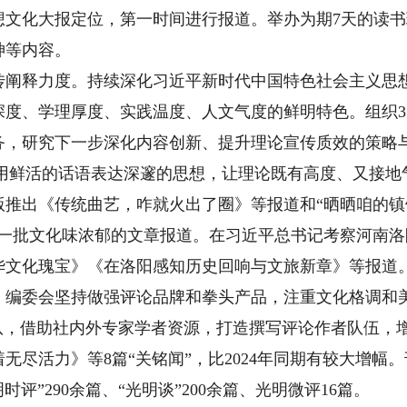
想文化大报定位，第一时间进行报道。举办为期7天的读
神等内容。
释力度。持续深化习近平新时代中国特色社会主义思想
深度、学理厚度、实践温度、人文气度的鲜明特色。组织
务，研究下一步深化内容创新、提升理论宣传质效的策略
栏，用鲜活的话语表达深邃的思想，让理论既有高度、又接
推出《传统曲艺，咋就火出了圈》等报道和“晒晒咱的镇
出一批文化味浓郁的文章报道。在习近平总书记考察河南
华文化瑰宝》《在洛阳感知历史回响与文旅新章》等报道
委会坚持做强评论品牌和拳头产品，注重文化格调和美
团队，借助社内外专家学者资源，打造撰写评论作者队伍，
无尽活力》等8篇“关铭闻”，比2024年同期有较大增幅。
时评”290余篇、“光明谈”200余篇、光明微评16篇。