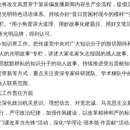
改文风贯穿于策采编发播新闻内容生产全流程，提倡文
光明特色话语体系。持续办好“昔日贫困村现今的模样”“
栏。“用小角度讲大道理、用妙故事化硬题目、用好文笔活
”等光明品牌，得到认可。
识界工作。把传递党中央对广大知识分子的殷切期待和
人的光明故事”专栏，讲述大家名家矢志报国的感人故事
西部默默耕耘的知识分子的动人故事。持续推进突出贡献
老带新等方式，重点关注资深专家科研团队、学术梯队中
纳入联系范围。
工作责任方面
化政治机关意识、理想信念、对党忠诚、马克思主义新
言行，严守政治纪律，加强作风建设，以改革精神和严的标
门课改革当先锋”活动，深化“学理论 强本领 作贡献”活