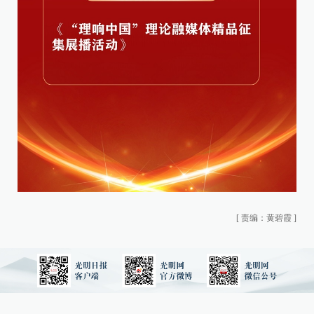
[
责编：黄碧霞
]