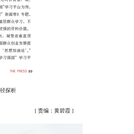
[
责编：黄碧霞
]