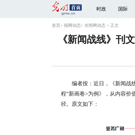
时政
国际
首页
>
报网动态
>
光明网动态
>
正文
《新闻战线》刊文
编者按：近日，《新闻战线
程”新画卷>为例》，从内容
径。原文如下：