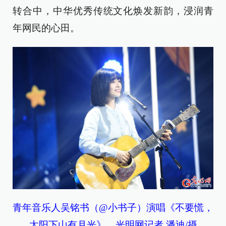
转合中，中华优秀传统文化焕发新韵，浸润青
年网民的心田。
青年音乐人吴铭书（@小书子）演唱《不要慌，
太阳下山有月光》。光明网记者 潘迪/摄