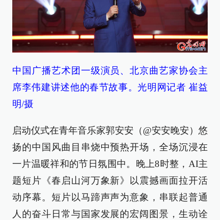
中国广播艺术团一级演员、北京曲艺家协会主
席李伟建讲述他的春节故事。光明网记者 崔益
明/摄
启动仪式在青年音乐家郭安安（@安安晚安）悠
扬的中国风曲目串烧中预热开场，全场沉浸在
一片温暖祥和的节日氛围中。晚上8时整，AI主
题短片《春启山河万象新》以震撼画面拉开活
动序幕。短片以马蹄声声为意象，串联起普通
人的奋斗日常与国家发展的宏阔图景，生动诠