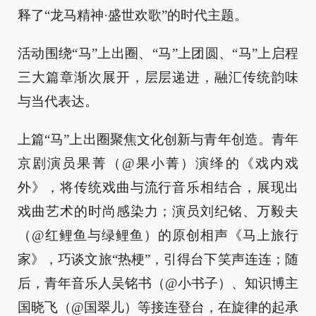
释了“龙马精神·盛世欢歌”的时代主题。
活动围绕“马”上出圈、“马”上团圆、“马”上启程
三大篇章渐次展开，层层递进，融汇传统韵味
与当代表达。
上篇“马”上出圈聚焦文化创新与青年创造。青年
京剧演员果菁（@果小菁）演绎的《戏内戏
外》，将传统戏曲与流行音乐相结合，展现出
戏曲艺术的时尚感染力；演员刘纪铭、万毅夫
（@红鲤鱼与绿鲤鱼）的原创相声《马上旅行
家》，巧谈文旅“热梗”，引得台下笑声连连；随
后，青年音乐人吴铭书（@小书子）、知识博主
国晓飞（@国翠儿）等接连登台，在旋律的起承