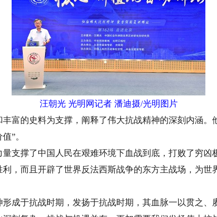
汪朝光 光明网记者 潘迪摄/光明图片
富的史料为支撑，阐释了伟大抗战精神的深刻内涵。他
值”。
支撑了中国人民在艰难环境下血战到底，打败了穷凶极
胜利，而且开辟了世界反法西斯战争的东方主战场，为世
成于抗战时期，发扬于抗战时期，其血脉一以贯之、赓