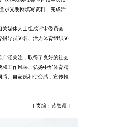
并登录光明网填写资料，完成活
关媒体人士组成评审委员会，
导员50名、活力体育组织50
界广泛关注，取得了良好的社会
貌和工作风采、弘扬中华体育精
同感、自豪感和使命感，宣传推
[
责编：黄碧霞
]