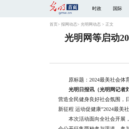
时政
国际
首页
>
报网动态
>
光明网动态
>
正文
光明网等启动2
原标题：
2024最美社会
光明日报讯（光明网记者刘
营造全民健身良好社会氛围，
新征程 运动促健康”2024
本次活动面向全社会开展，共
会公开征集两种参与渠道。参与