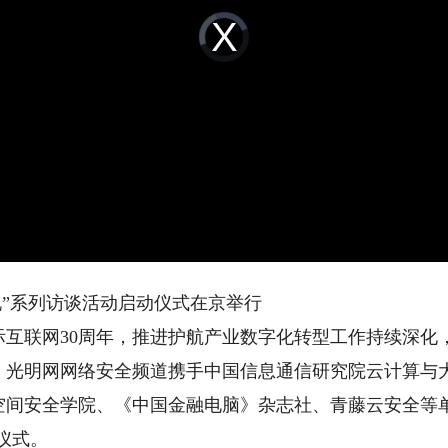
Video
Player
is
loading.
”系列访谈活动启动仪式在京举行
联网30周年，推进护航产业数字化转型工作持续深化
，光明网网络安全频道携手中国信息通信研究院云计算与
空间安全学院、《中国金融电脑》杂志社、青藤云安全等
仪式。