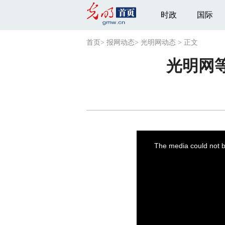
时政
国际
首页
>
报网动态
>
光明网动态
>
正文
光明网
This
is
a
The media could not be
modal
window.