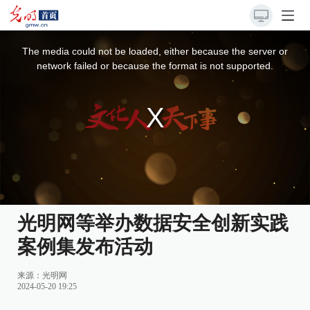
This
is
a
The media could not be loaded, either because the server or
modal
window.
network failed or because the format is not supported.
光明网等举办数据安全创新实践
案例集发布活动
来源：
光明网
2024-05-20 19:25