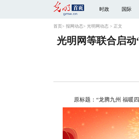
时政
国际
首页
>
报网动态
>
光明网动态
>
正文
光明网等联合启动
原标题：“龙腾九州 福暖四