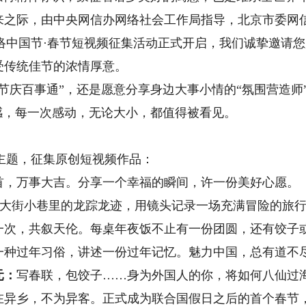
来之际，由中央网信办网络社会工作局指导，北京市委网
网络中国节·春节短视频征集活动正式开启，我们诚挚邀请
受传统佳节的浓情厚意。
庆百事通”，还是愿意分享身边大事小情的“氛围营造师
感，每一次感动，无论大小，都值得被看见。
主题，征集原创短视频作品：
首，万事大吉。分享一个幸福的瞬间，许一份美好心愿。
大街小巷里的龙踪龙迹，用镜头记录一场充满冒险的旅
一次，共叙天伦。每桌年夜饭不止有一份团圆，还有饺子
一种过年习俗，讲述一份过年记忆。魅力中国，总有道不
元：
写春联，包饺子……身为外国人的你，将如何八仙过
在异乡，不为异客。正式成为联合国假日之后的首个春节