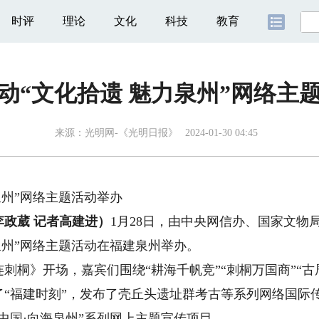
时评
理论
文化
科技
教育
动“文化拾遗 魅力泉州”网络主
来源：
光明网-《光明日报》
2024-01-30 04:45
泉州”网络主题活动举办
政葳 记者高建进）
1月28日，由中央网信办、国家文物
泉州”网络主题活动在福建泉州举办。
》开场，嘉宾们围绕“耕海千帆竞”“刺桐万国商”“古厝
了“福建时刻”，发布了壳丘头遗址群考古等系列网络国际
中国·向海泉州”系列网上主题宣传项目。