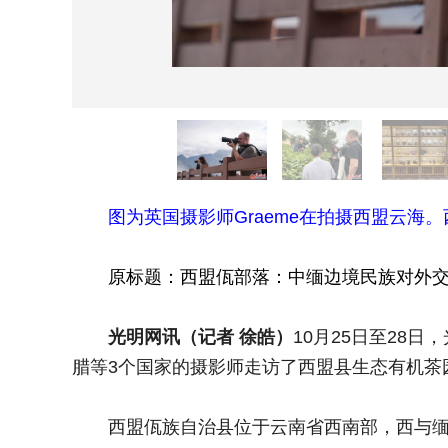
图为英国摄影师Graeme在拍摄西盟云海
原标题：西盟佤部落：中缅边境民族对外交流
光明网讯（记者 徐皓）
10月25日至28
腊等3个国家的摄影师走访了西盟县生态有机茶
西盟佤族自治县位于云南省西南部，西与缅甸接