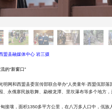
。西盟县融媒体中心 岩三摄
的“新窗口”
日，光明网和西盟县委宣传部联合举办“人类童年·西盟佤部
园、永俄寨民族歌舞、勐梭龙潭、里坎瀑布等多个地方，
壤，面积1350多平方公里，在八万多人口中，佤族人