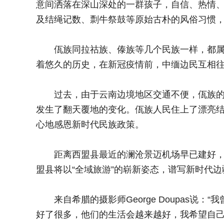
意间洒落在深山深处的一群孩子，自信、热情、
及结绳记数、剽牛祭鼓等原始古朴的风俗习惯
佤族同拉祜族、傣族等几个民族一样，都属于
着悠久的历史，在新冠疫情前，中缅边民互相
过去，由于云南边境地区交通不便，佤族的发
发生了翻天覆地的变化。佤族人民住上了漂亮
心地感恩新时代民族政策。
距离西盟县最近的澜沧景迈机场早已建好，从
盟县将以“全域旅游”的崭新姿态，谱写新时代
来自希腊的摄影师George Doupas说
好了很多，他们的生活会越来越好，我希望自己