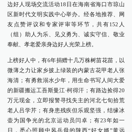
边好人现场交流活动18日在海南省海口市琼山
区新时代文明实践中心举办。经各地推荐、网
友点赞评议和专家评审等环节，共有152人
（组）助人为乐、见义勇为、诚实守信、敬业
奉献、孝老爱亲身边好人光荣上榜。
上榜好人中，有6年捐赠十几万株树苗花苗，以
微薄之力让家乡披上绿装的内蒙古花甲老人张
海清；有勇救溺水少年，用生命书写人间大爱
的新疆搬运工吾斯曼江·柯得汗；有路边捡得20
万元现金，立即报警寻找失主的河北七旬拾荒
老人吕学芹；有身患残疾但乐观坚强，结缘冰
壶为国争光的北京运动员闫卓；有23年如一
日，悉心照顾中风岳母的陕西“好女婿”黄远