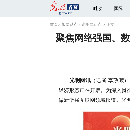
时政
国际
首页
>
报网动态
>
光明网动态
>
正文
聚焦网络强国、数
光明网讯
（记者 李政葳
经济形态正在开启。为深入贯
做新做强互联网领域报道。光明