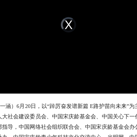
Video
Player
is
loading.
王一涵）6月20日，以“踔厉奋发谱新篇 E路护苗向未来”为
人大社会建设委员会、中国宋庆龄基金会、中国关心下一
部指导，中国网络社会组织联合会、中国宋庆龄基金会办