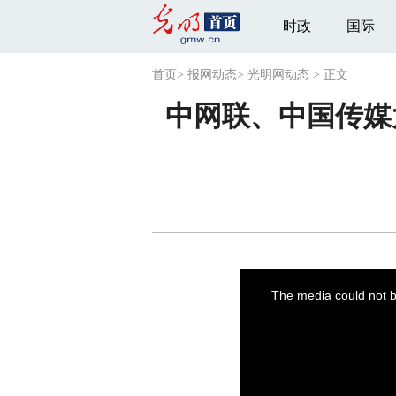
时政
国际
首页
>
报网动态
>
光明网动态
>
正文
中网联、中国传媒大
This
is
a
The media could not be
modal
window.