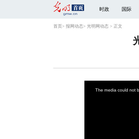
时政
国际
首页
>
报网动态
>
光明网动态
>
正文
This
is
a
The media could not be
modal
window.