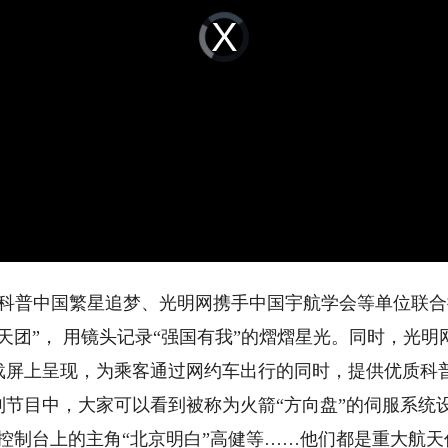
Video
Player
is
loading.
科普中国繁星追梦、光明网携手中国宇航学会等单位联合
天团”， 用镜头记录“强国有我”的熠熠星光。同时，光
载屏上呈现，为乘客通过网约车出行的同时，提供优质科
目中，大家可以看到被称为火箭“方向盘”的伺服系统设
控制台上的主角“北京明白”高健等……他们都是重大航