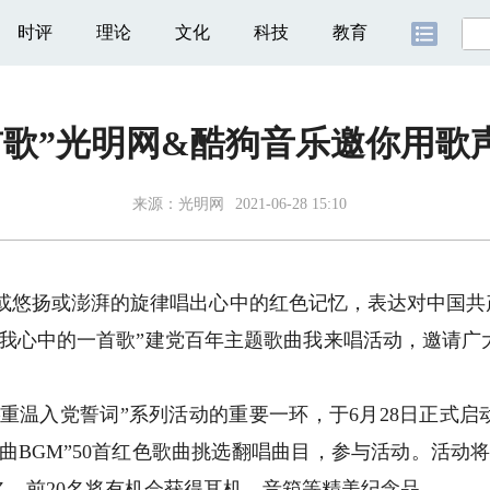
时评
理论
文化
科技
教育
首歌”光明网&酷狗音乐邀你用歌
来源：
光明网
2021-06-28 15:10
或悠扬或澎湃的旋律唱出心中的红色记忆，表达对中国共
是我心中的一首歌”建党百年主题歌曲我来唱活动，邀请广
温入党誓词”系列活动的重要一环，于6月28日正式启
曲BGM”50首红色歌曲挑选翻唱曲目，参与活动。活动将
，前20名将有机会获得耳机、音箱等精美纪念品。