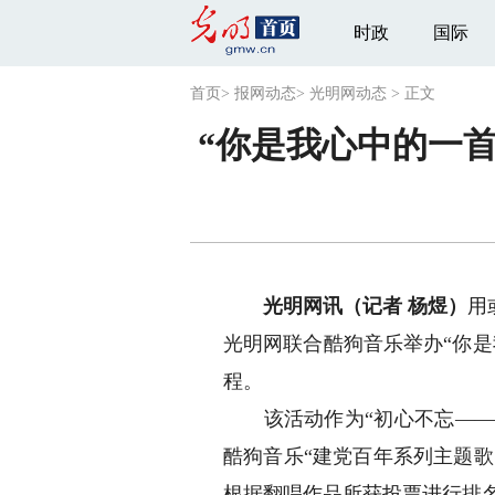
时政
国际
首页
>
报网动态
>
光明网动态
>
正文
“你是我心中的一
光明网讯（记者 杨煜）
用
光明网联合酷狗音乐举办“你
程。
该活动作为“初心不忘——重
酷狗音乐“建党百年系列主题歌
根据翻唱作品所获投票进行排名