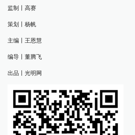
监制丨高赛
策划丨杨帆
主编丨王恩慧
编导丨董腾飞
出品丨光明网