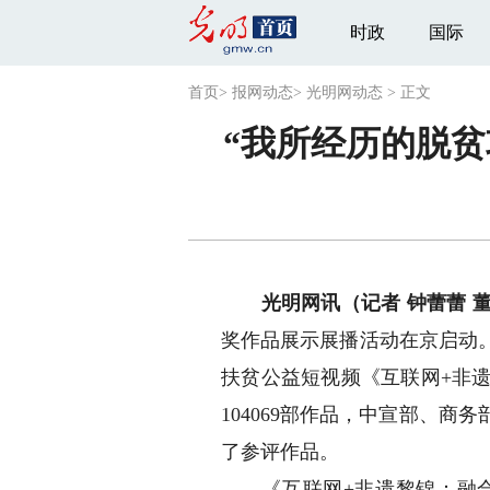
时政
国际
首页
>
报网动态
>
光明网动态
>
正文
“我所经历的脱贫
光明网讯（记者 钟蕾蕾 
奖作品展示展播活动在京启动
扶贫公益短视频《互联网+非
104069部作品，中宣部、
了参评作品。
《互联网+非遗黎锦：融合之