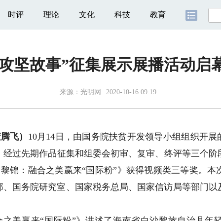
时评
理论
文化
科技
教育
攻坚故事”征集展示展播活动启
来源：
光明网
2020-10-16 09:19
董腾飞）
10月14日，由国务院扶贫开发领导小组组织开展
。经过先期作品征集和组委会初审、复审、终评等三个阶
遗黎锦：融合之美赢来“国际粉”》获得视频类三等奖。本
商务部、国务院研究室、国家税务总局、国家信访局等部门
美赢来“国际粉”》讲述了海南省白沙黎族自治县年