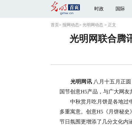
时政
国际
首页
>
报网动态
>
光明网动态
>
正文
光明网联合腾
光明网讯
八月十五月正圆
国节创意H5产品，与广大网友
中秋赏月吃月饼是各地过中秋
多重寓意。创意H5《月饼秘
节日氛围更增添了几分文化内