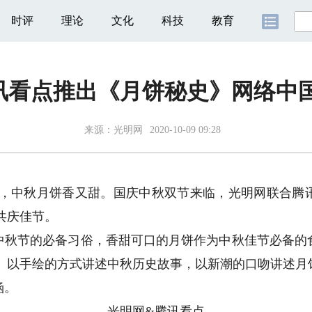
时评
理论
文化
科技
教育
讯看点推出《月饼秘史》网络中国
来源：
光明网
2020-10-09 09:28
，中秋月饼香又甜。国庆中秋双节来临，光明网联合腾
共庆佳节。
节的必备习俗，香甜可口的月饼作为中秋佳节必备的
史》以手绘的方式讲述中秋历史故事，以新潮的口吻讲述月
涵。
光明网&腾讯看点