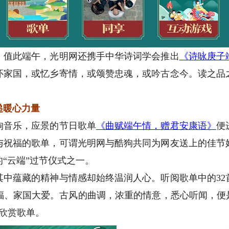
值此端午，光明网还携手中华诗词学会推出
《
诗咏庚子
怀家国，或忆乡寄情，或颂赞忠魂，或吟古念今。读之品
递暖心力量
音乐，应景的节日歌单
《
曲赋端午情，赠君安康语
》
便
与祝福的歌单，可谓光明网与酷狗共同为网友送上的佳节
“云端”过节仪式之一。
蕴藏的精神与情感却始终温润人心。听阅歌单中的32
福、家国大爱。古风的曲调，浓重的情意，悉心听闻，便是
放欣赏歌单。