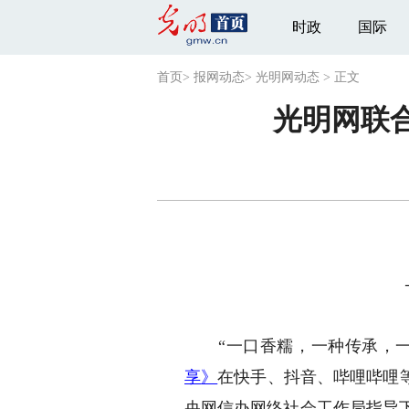
时政
国际
首页
>
报网动态
>
光明网动态
>
正文
光明网联合
“一口香糯，一种传承，一声
享
》
在快手、抖音、哔哩哔哩
央网信办网络社会工作局指导