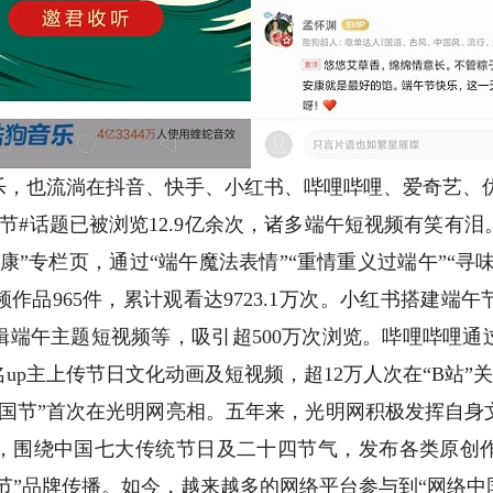
也流淌在抖音、快手、小红书、哔哩哔哩、爱奇艺、
#话题已被浏览12.9亿余次，诸多端午短视频有笑有泪
康”专栏页，通过“端午魔法表情”“重情重义过端午”“寻味
作品965件，累计观看达9723.1万次。小红书搭建端
辑端午主题短视频等，吸引超500万次浏览。哔哩哔哩通
up主上传节日文化动画及短视频，超12万人次在“B站”
中国节”首次在光明网亮相。五年来，光明网积极发挥自身
，围绕中国七大传统节日及二十四节气，发布各类原创
国节”品牌传播。如今，越来越多的网络平台参与到“网络中