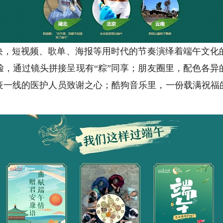
，短视频、歌单、海报等用时代的节奏演绎着端午文化
脸，通过镜头拼接呈现有“粽”同享；朋友圈里，配色各异
疫一线的医护人员致谢之心；酷狗音乐里，一份载满祝福