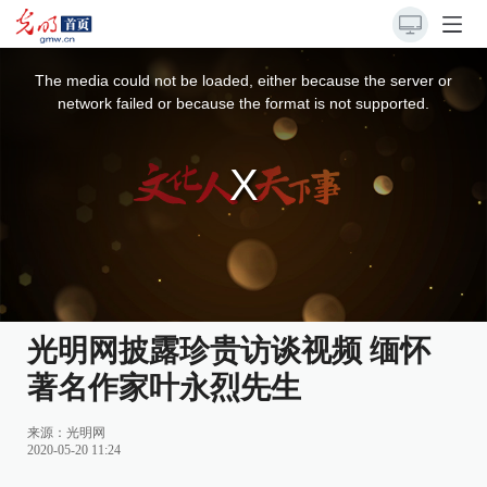
This
is
a
The media could not be loaded, either because the server or
modal
window.
network failed or because the format is not supported.
光明网披露珍贵访谈视频 缅怀
著名作家叶永烈先生
来源：
光明网
2020-05-20 11:24