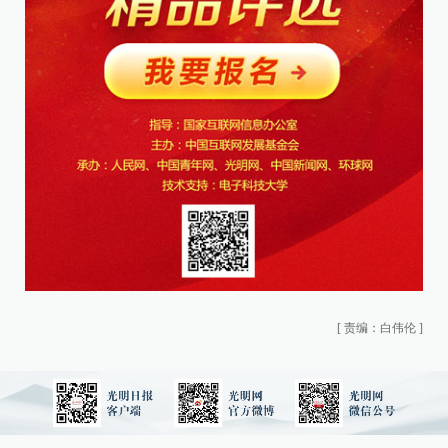
[
责编：白伟伦
]