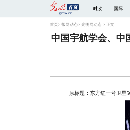
时政
国际
首页
>
报网动态
>
光明网动态
>
正文
中国宇航学会、中
原标题：东方红一号卫星50