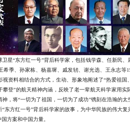
星“东方红一号”背后科学家，包括钱学森、任新民、
王希季、孙家栋、杨嘉墀、戚发轫、谢光选、王永志等15
影视资料相结合的方式，生动、形象地阐述了“热爱祖国
于攀登”的航天精神内涵，反映了老一辈航天科学家用实
精神，将“一切为了祖国，一切为了成功”镌刻在浩瀚的太
听“东方红一号”背后科学家的故事，为中华民族的伟大复
中国方案和中国力量。