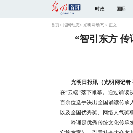
时政
国际
首页
>
报网动态
>
光明网动态
>
正文
“智引东方 
光明日报讯（光明网记者
在“云端”落下帷幕。通过诵读
百余位选手决出全国诵读传承人
以及全国优秀奖、网络人气奖
吟诵是优秀传统文化传承发展
实施方案》，引导社会大众尤