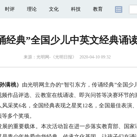
时评
理论
文化
科技
教育
传诵经典”全国少儿中英文经典诵
来源：
光明网-《光明日报》
2020-04-10 09:32
 孙满桃）
由光明网主办的“智引东方，传诵经典”全国少
视频作品评选、云教室在线诵读、即兴问答等决赛环节的
风采奖6名，全国经典表现之星奖12名，全国最佳表演
项等多个奖项。
的重要载体。本次活动旨在进一步落实教育部、国家
其是青少年热爱中华经典，传承文化基因，让孩子们在诵