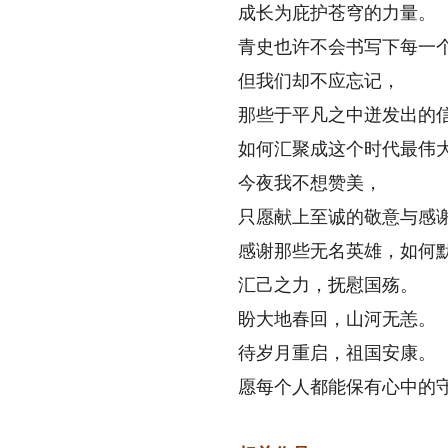
成长为庇护苍穹的力量。
青史也许不会书写下每一个
但我们却不应忘记，
那些于平凡之中迸发出的
如何汇聚成这个时代最伟大
今夜我不想赞美，
只愿献上至诚的敬意与感
感谢那些无名英雄，如何默
汇己之力，抚慰国殇。
盼大地春回，山河无恙。
待岁月重启，祖国安康。
愿每个人都能保有心中的