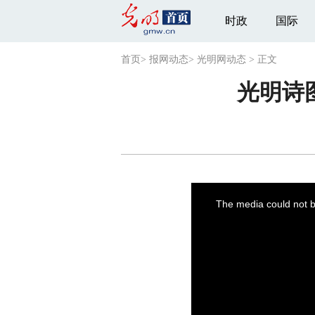
时政
国际
首页
>
报网动态
>
光明网动态
>
正文
光明诗
This
is
a
The media could not be
modal
window.