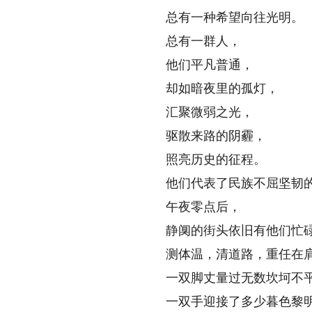
总有一种希望向往光明。
总有一群人，
他们平凡普通，
却如暗夜里的孤灯，
汇聚微弱之光，
驱散来路的阴霾，
照亮历史的征程。
他们代表了民族不屈坚韧的
午夜零点后，
静阒的街头依旧有他们忙碌
测体温，清道路，重任在肩
一双脚丈量过无数坎坷不
一双手迎接了多少暮色黎