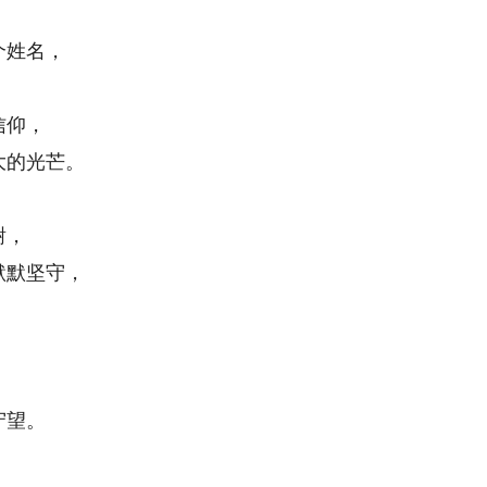
姓名，
信仰，
的光芒。
谢，
默坚守，
守望。